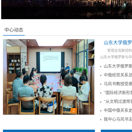
中心动态
山东大学俄罗
受塔吉克斯坦科
山东大学俄罗斯与中亚
1
2
3
4
中俄经贸关系总裁学习班在...
我中心马风书